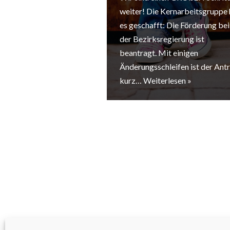
weiter! Die Kernarbeitsgruppe 
es geschafft: Die Förderung bei
der Bezirksregierung ist
beantragt. Mit einigen
Änderungsschleifen ist der Ant
kurz…
Weiterlesen »