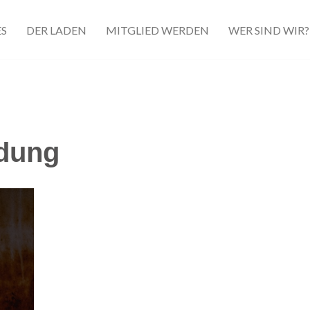
ES
DER LADEN
MITGLIED WERDEN
WER SIND WIR?
dung
t