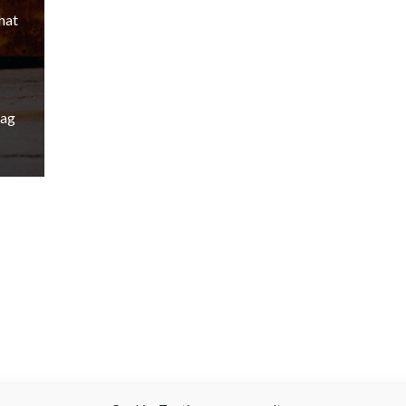
hat
rag